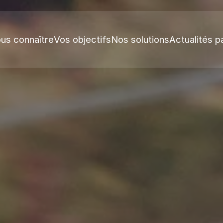
us connaître
Vos objectifs
Nos solutions
Actualités p